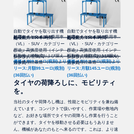
自動でタイヤを取り出す機
自動でタイヤを取り出す機
対応タイヤタイプ：乗用車
対応タイヤタイプ：乗用車
処理能力:150本/時間
処理能力:150本/時間
能
能
（VL）・SUV・カテゴリー
（VL）・SUV・カテゴリー
用途：高強度使用（インテ
用途：高強度使用（インテ
C・ジープ
C・ジープ
可動性：移動式および据え
可動性：移動式および据え
動力方式:空気式
動力方式:油圧式(230/400V)
ンシブ）
ンシブ）
価格:2,999ユーロ(税別)より
価格:4,500ユーロ(税別)より
大量処理に最適
大量処理に最適
置き式
置き式
リース:月額99ユーロ(税別)
リース:月額145ユーロ(税別)
(36回払い)
(36回払い)
タイヤの荷降ろしに、モビリティ
を。
当社のタイヤ荷降ろし機は、性能とモビリティを兼ね備
えています。コンパクトで扱いやすく、作業場や敷地内
など、お好きな場所でタイヤの荷降ろし作業を行うこと
ができます。タイヤを移動させる必要はもうありませ
ん。機械があなたのもとへ来るのです。これは、より速